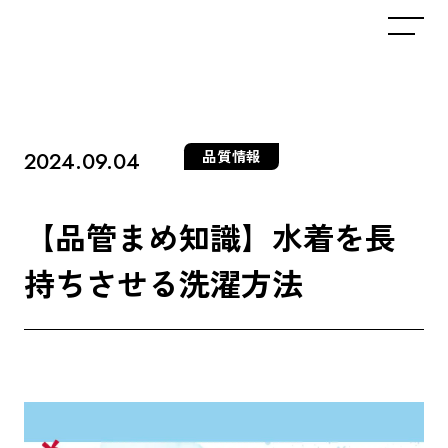
2024.09.04
品質情報
【
品
管
ま
め
知
識
】
水
着
を
長
持
ち
さ
せ
る
洗
濯
方
法