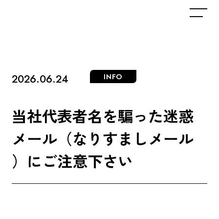
2026.06.24
INFO
当
社
代
表
者
名
を
騙
っ
た
迷
惑
メ
ー
ル
（
な
り
す
ま
し
メ
ー
ル
）
に
ご
注
意
下
さ
い