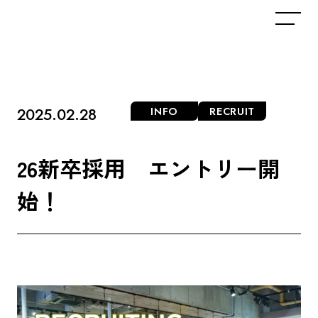
2025.02.28
INFO
RECRUIT
2
6
新
卒
採
用
エ
ン
ト
リ
ー
開
始
！