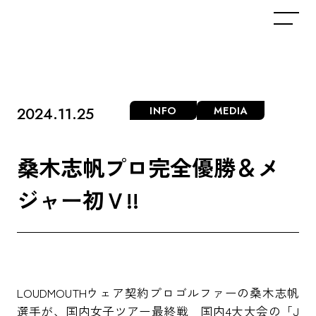
2024.11.25
INFO
MEDIA
桑
木
志
帆
プ
ロ
完
全
優
勝
＆
メ
ジ
ャ
ー
初
Ｖ
!
!
LOUDMOUTHウェア契約プロゴルファーの桑木志帆
選手が、国内女子ツアー最終戦 国内4大大会の「J